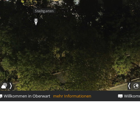
Stadtgarten
Willkommen in Oberwart
mehr Informationen
Willkom